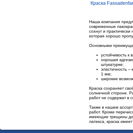
Краска Fassadenfa
Наша компания предла
современные лакокра
сохнут и практически
которая хорошо пропу
Основными преимущес
устойчивость к 
хорошая адгезия
штукатурке;
эластичность –
1 мм;
широкие возмож
Краска сохраняет сво
солнечной стороне. Р
работ не содержат в 
Также в нашем ассорт
работ. Кроме перечис
имеющие трещины до 3
латекса, краска имее