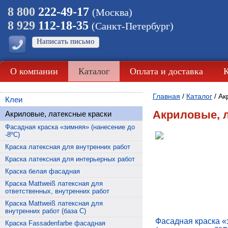
8 800
222-49-17
(Москва)
8 929
112-18-35
(Санкт-Петербург)
Написать письмо
О компании
Каталог
Оплата и доставка
Главная
/
Каталог
/
Ак
Клеи
Акриловые, л
Акриловые, латексные краски
Фасадная краска «зимняя» (нанесение до
-8ºС)
Краска латексная для внутренних работ
Краска латексная для интерьерных работ
Краска белая фасадная
Краска Mattweiß латексная для
ответственных, внутренних работ
Краска Mattweiß латексная для
внутренних работ (база С)
Фасадная краска 
Краска Fassadenfarbe фасадная