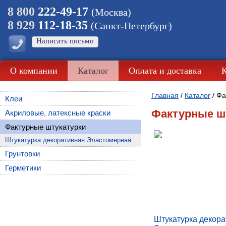
8 800
222-49-17
(Москва)
8 929
112-18-35
(Санкт-Петербург)
Написать письмо
О компании
Каталог
Оплата и доставка
Главная
/
Каталог
/
Фа
Клеи
Фактурные ш
Акриловые, латексные краски
Фактурные штукатурки
Штукатурка декоративная Эластомерная
Грунтовки
Герметики
Штукатурка декор